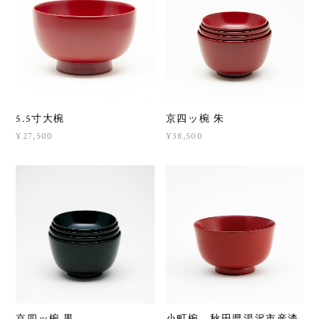
5.5寸大椀
京四ッ椀 朱
¥27,500
¥38,500