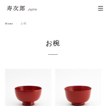
Home
お椀
お椀