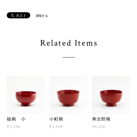
通報する
Related Items
福椀 小
小町椀
寿次郎椀
¥5,500
¥5,500
¥8,250