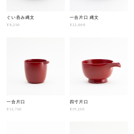
ぐい呑み縄文
一合片口 縄文
¥8,250
¥22,000
一合片口
四寸片口
¥13,750
¥19,250