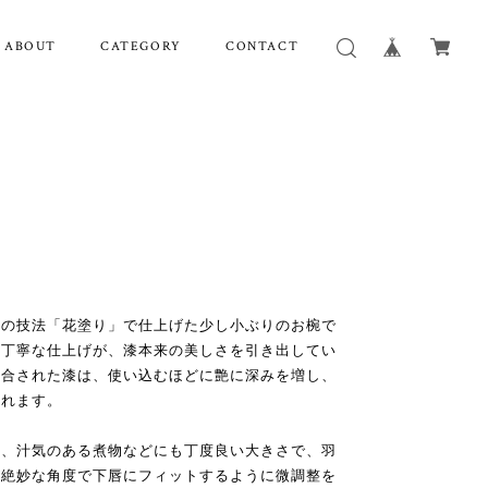
ABOUT
CATEGORY
CONTACT
自の技法「花塗り」で仕上げた少し小ぶりのお椀で
い丁寧な仕上げが、漆本来の美しさを引き出してい
調合された漆は、使い込むほどに艶に深みを増し、
くれます。
く、汁気のある煮物などにも丁度良い大きさで、羽
が絶妙な角度で下唇にフィットするように微調整を