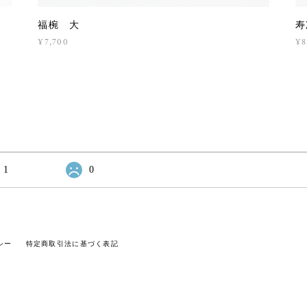
福椀 大
寿
¥7,700
¥8
1
0
シー
特定商取引法に基づく表記