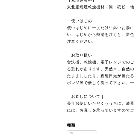
【素地原材料】
東北産燻煙乾燥栃材・漆・砥粉・
｜使いはじめ｜
使いはじめに一度だけ生温いお湯
い。はじめから熱湯を注ぐと、変
注意ください。
｜お取り扱い｜
食洗機、乾燥機、電子レンジでの
る恐れがあります。天然木、自然
たままにしたり、直射日光が当た
ポンジ等で優しく洗って下さい。
｜お直しについて｜
長年お使いいただくううちに、漆
には、お直しを承っていますので
種類