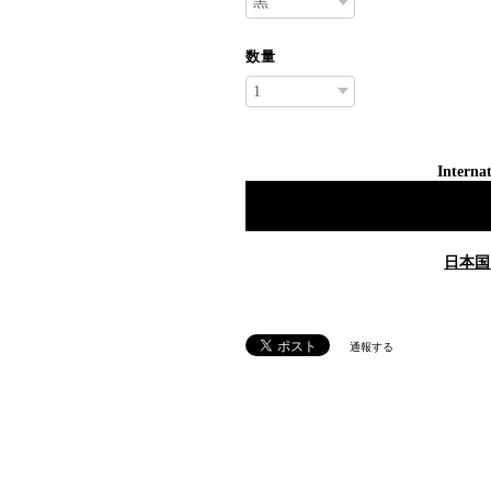
数量
Internat
日本国
通報する