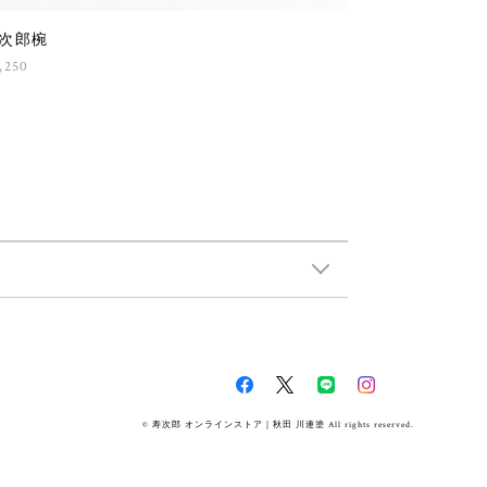
次郎椀
,250
© 寿次郎 オンラインストア｜秋田 川連塗 All rights reserved.