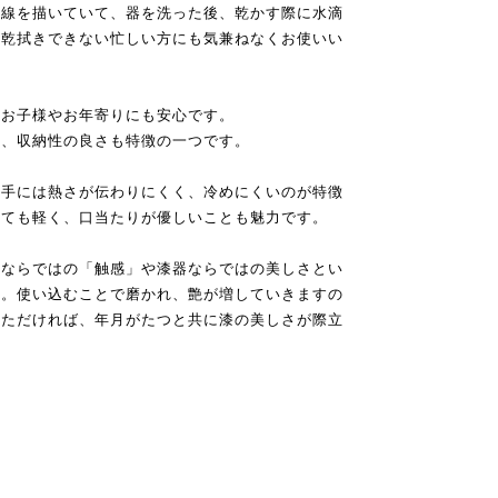
曲線を描いていて、器を洗った後、乾かす際に水滴
に乾拭きできない忙しい方にも気兼ねなくお使いい
なお子様やお年寄りにも安心です。
め、収納性の良さも特徴の一つです。
も手には熱さが伝わりにくく、冷めにくいのが特徴
とても軽く、口当たりが優しいことも魅力です。
りならではの「触感」や漆器ならではの美しさとい
い。使い込むことで磨かれ、艶が増していきますの
いただければ、年月がたつと共に漆の美しさが際立