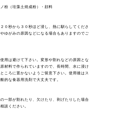
地ノ粉（珪藻土焼成粉）・顔料
に２０秒から３０秒ほど浸し、熱に馴らしてくださ
色やゆがみの原因などになる場合もありますのでご
ご使用は避けて下さい。変形や割れなどの原因とな
の原材料で作られていますので、長時間、水に浸け
るところに置かないようご留意下さい。使用後はス
一般的な食器用洗剤で大丈夫です。
器の一部が割れたり、欠けたり、剥げたりした場合
ご相談ください。