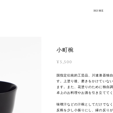
HOME
小町椀
¥5,500
国指定伝統的工芸品、川連漆器独
す。上塗り後、磨きをかけていな
ます。また、花塗りのために独自
卓上のお料理やお酒を引き立てて
味噌汁などの汁椀としてだけでな
反椀を少し小振りにし、縁の反り