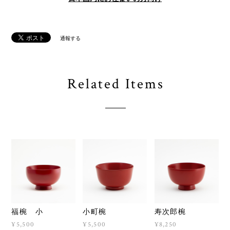
通報する
Related Items
福椀 小
小町椀
寿次郎椀
¥5,500
¥5,500
¥8,250