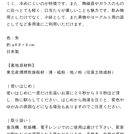
くく、冷めにくいのが特徴です。また、陶磁器やガラスのもの
に比べとても軽く、口当たりが優しいことも魅力です。飲み物
用としだけでなく、小鉢として、また果物やヨーグルト用の器
としてなど多用途にご利用いただけます。
色：朱
約 φ8.8 × 6 cm
日本製
【素地原材料】
東北産燻煙乾燥栃材・漆・砥粉・地ノ粉（珪藻土焼成粉）
｜使いはじめ｜
使いはじめに一度だけ生温いお湯に２０秒から３０秒ほど浸
し、熱に馴らしてください。はじめから熱湯を注ぐと、変色や
ゆがみの原因などになる場合もありますのでご注意ください。
｜取り扱い｜
食洗機、乾燥機、電子レンジでのご使用は避けて下さい。変形