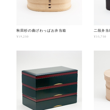
秋田杉の曲げわっぱお弁当箱
二段弁当
¥19,250
¥35,750