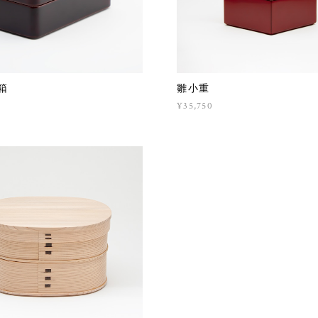
箱
雛小重
¥35,750