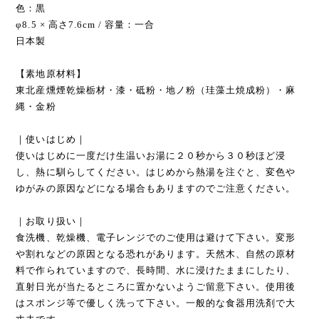
色：黒
φ8.5 × 高さ7.6cm / 容量：一合
日本製
【素地原材料】
東北産燻煙乾燥栃材・漆・砥粉・地ノ粉（珪藻土焼成粉）・麻
縄・金粉
｜使いはじめ｜
使いはじめに一度だけ生温いお湯に２０秒から３０秒ほど浸
し、熱に馴らしてください。はじめから熱湯を注ぐと、変色や
ゆがみの原因などになる場合もありますのでご注意ください。
｜お取り扱い｜
食洗機、乾燥機、電子レンジでのご使用は避けて下さい。変形
や割れなどの原因となる恐れがあります。天然木、自然の原材
料で作られていますので、長時間、水に浸けたままにしたり、
直射日光が当たるところに置かないようご留意下さい。使用後
はスポンジ等で優しく洗って下さい。一般的な食器用洗剤で大