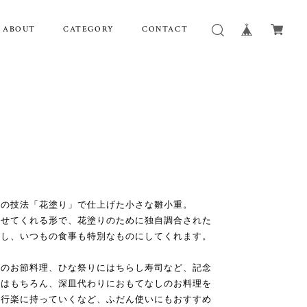
ABOUT
CATEGORY
CONTACT
自の技法「花塗り」で仕上げた小さな雛小重。
させてくれる形で、花塗りのために独自調合された
増し、いつもの食事も特別なものにしてくれます。
月のお節料理、ひな祭りにはちらし寿司など、記念
のはもちろん、深皿代わりにおもてなしのお料理を
や行楽に持っていくなど、ふだん使いにもおすすめ