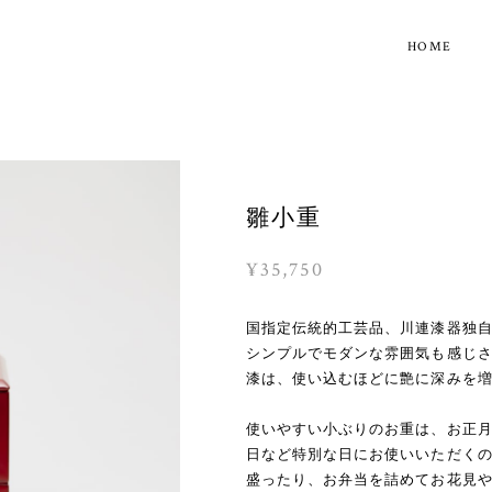
HOME
雛小重
¥35,750
国指定伝統的工芸品、川連漆器独
シンプルでモダンな雰囲気も感じ
漆は、使い込むほどに艶に深みを
使いやすい小ぶりのお重は、お正
日など特別な日にお使いいただく
盛ったり、お弁当を詰めてお花見