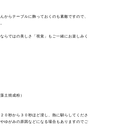
だんからテーブルに飾っておくのも素敵ですので、
い。
器ならではの美しさ「視覚」もご一緒にお楽しみく
珪藻土焼成粉）
に２０秒から３０秒ほど浸し、熱に馴らしてくださ
色やゆがみの原因などになる場合もありますのでご