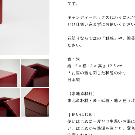
です。
キャンディーボックス代わりにふ
ぜひ仕舞い込まずにお使いくださ
花塗りならではの「触感」や、漆
ださい。
色：朱
縦 12 × 横 12 × 高さ 12.5 cm
＊お重の蓋を閉じた状態の外寸
日本製
【素地原材料】
東北産朴材・漆・砥粉・地ノ粉（
｜使いはじめ｜
使いはじめに一度だけ生温いお湯
い。はじめから熱湯を注ぐと、変