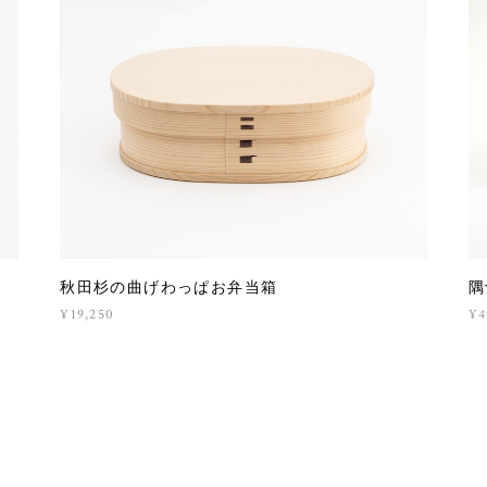
秋田杉の曲げわっぱお弁当箱
隅
¥19,250
¥4